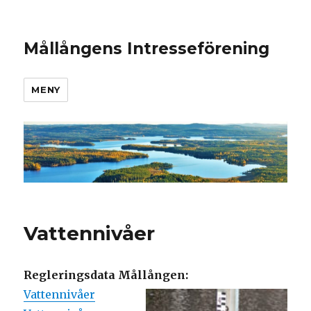
Mållångens Intresseförening
MENY
Vattennivåer
Regleringsdata Mållången:
Vattennivåer