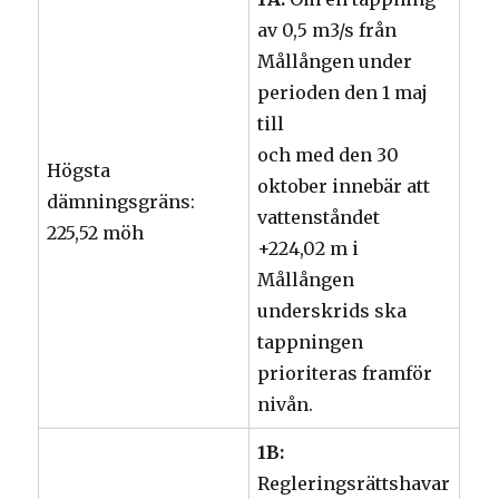
av 0,5 m3/s från
Mållången under
perioden den 1 maj
till
och med den 30
Högsta
oktober innebär att
dämningsgräns:
vattenståndet
225,52 möh
+224,02 m i
Mållången
underskrids ska
tappningen
prioriteras framför
nivån.
1B:
Regleringsrättshavar