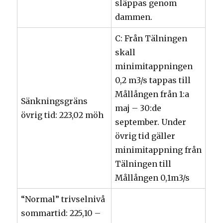
släppas genom
dammen.
C: Från Tälningen
skall
minimitappningen
0,2 m3/s tappas till
Mållången från 1:a
Sänkningsgräns
maj – 30:de
övrig tid: 223,02 möh
september. Under
övrig tid gäller
minimitappning från
Tälningen till
Mållången 0,1m3/s
“Normal” trivselnivå
sommartid: 225,10 –