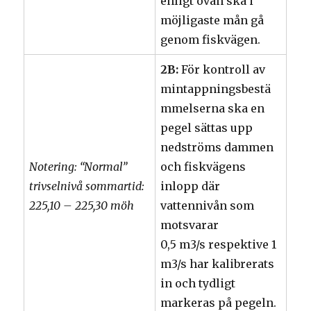
enligt ovan ska i
möjligaste mån gå
genom fiskvägen.
2B:
För kontroll av
mintappningsbestä
mmelserna ska en
pegel sättas upp
nedströms dammen
Notering: “Normal”
och fiskvägens
trivselnivå sommartid:
inlopp där
225,10 – 225,30 möh
vattennivån som
motsvarar
0,5 m3/s respektive 1
m3/s har kalibrerats
in och tydligt
markeras på pegeln.