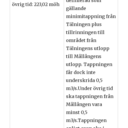
definierad som
övrig tid: 223,02 möh
gällande
minimitappning från
Tälningen plus
tillrinningen till
området från
Tälningens utlopp
till Mållångens
utlopp. Tappningen
får dock inte
underskrida 0,5
m3/s.Under övrig tid
ska tappningen från
Mållången vara
minst 0,5
m3/s.Tappningen