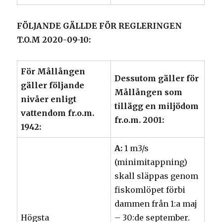
FÖLJANDE GÄLLDE FÖR REGLERINGEN
T.O.M 2020-09-10:
För Mållången
Dessutom gäller för
gäller följande
Mållången som
nivåer enligt
tillägg en miljödom
vattendom fr.o.m.
fr.o.m. 2001:
1942:
A:
1 m3/s
(minimitappning)
skall släppas genom
fiskomlöpet förbi
dammen från 1:a maj
Högsta
– 30:de september.