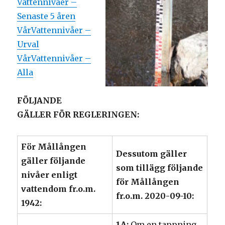
Vattennivåer –
Senaste 5 åren
VårVattennivåer –
Urval
VårVattennivåer –
Alla
FÖLJANDE
GÄLLER FÖR REGLERINGEN:
För Mållången
Dessutom gäller
gäller följande
som tillägg följande
nivåer enligt
för Mållången
vattendom fr.o.m.
fr.o.m. 2020-09-10:
1942:
1A:
Om en tappning